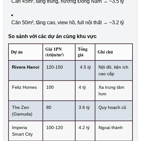
Căn 45m², tầng trung, hướng Đông Nam → ~3.5 tỷ
Căn 50m², tầng cao, view hồ, full nội thất → ~3.2 tỷ
So sánh với các dự án cùng khu vực
Giá 1PN
Tổng
Dự án
Ghi chú
(triệu/m²)
giá
Rivera Hanoi
120-150
4.5 tỷ
Nội đô, tiện ích
cao cấp
Feliz Homes
100
4 tỷ
Xa trung tâm
hơn
The Zen
80
3.6 tỷ
Quy hoạch cũ
(Gamuda)
Imperia
100-120
4.2 tỷ
Ngoại thành
Smart City