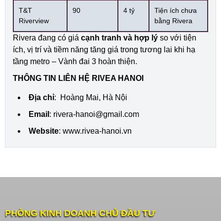
T&T
90
4 tỷ
Tiện ích chưa
Riverview
bằng Rivera
Rivera đang có giá
cạnh tranh và hợp lý
so với tiện
ích, vị trí và tiềm năng tăng giá trong tương lai khi hạ
tầng metro – Vành đai 3 hoàn thiện.
THÔNG TIN LIÊN HỆ RIVEA HANOI
Địa chỉ
: Hoàng Mai, Hà Nội
Email
:
rivera-hanoi@gmail.com
Website
:
www.rivea-hanoi.vn
PHÒNG KINH DOANH CHỦ ĐẦU TƯ