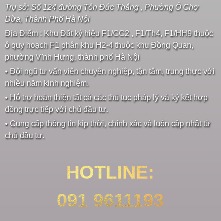
Trụ sở: Số 124 đường Tôn Đức Thắng , Phường Ô Chợ
Dừa, Thành Phố Hà Nội
Địa Điểm : Khu Đất ký hiệu F1/CC2 , F1/Th4, F1/HH9 thuộc
ô quy hoạch F1 phân khu H2-4 thuộc khu Đồng Quan,
phường Vĩnh Hưng, thành phố Hà Nội
• Đội ngũ tư vấn viên chuyên nghiệp, tận tâm, trung thực với
nhiều năm kinh nghiệm.
• Hỗ trợ hoàn thiện tất cả các thủ tục pháp lý và ký kết hợp
đồng trực tiếp với chủ đầu tư.
• Cung cấp thông tin kịp thời, chính xác và luôn cập nhật từ
chủ đầu tư.
HOTLINE:
091 9611193